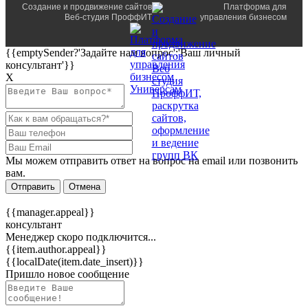
Создание и продвижение сайтов
Платформа для
Веб-студия ПроффИТ
управления бизнесом
{{emptySender?'Задайте нам вопрос':'Ваш личный
консультант'}}
Х
Мы можем отправить ответ на вопрос на email или позвонить
вам.
Отправить
Отмена
{{manager.appeal}}
консультант
Менеджер скоро подключится...
{{item.author.appeal}}
{{localDate(item.date_insert)}}
Пришло новое сообщение