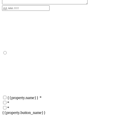
{{property.name}}
*
*
*
{{property.button_name}}