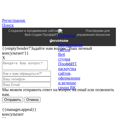
Регистрация
Поиск
Создание и продвижение сайтов
Платформа для
Веб-студия ПроффИТ
управления бизнесом
{{emptySender?'Задайте нам вопрос':'Ваш личный
консультант'}}
Х
Мы можем отправить ответ на вопрос на email или позвонить
вам.
Отправить
Отмена
{{manager.appeal}}
консультант