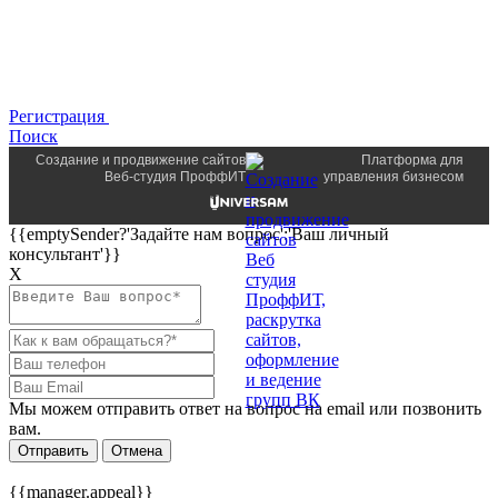
Регистрация
Поиск
Создание и продвижение сайтов
Платформа для
Веб-студия ПроффИТ
управления бизнесом
{{emptySender?'Задайте нам вопрос':'Ваш личный
консультант'}}
Х
Мы можем отправить ответ на вопрос на email или позвонить
вам.
Отправить
Отмена
{{manager.appeal}}