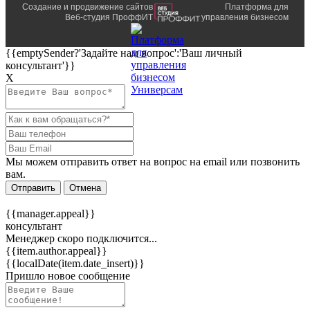
Создание и продвижение сайтов
Платформа для
Веб-студия ПроффИТ
управления бизнесом
{{emptySender?'Задайте нам вопрос':'Ваш личный
консультант'}}
Х
Мы можем отправить ответ на вопрос на email или позвонить
вам.
Отправить
Отмена
{{manager.appeal}}
консультант
Менеджер скоро подключится...
{{item.author.appeal}}
{{localDate(item.date_insert)}}
Пришло новое сообщение