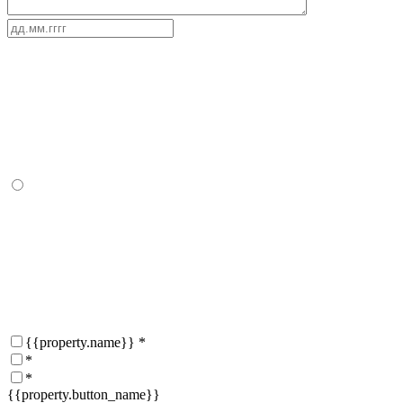
{{property.name}}
*
*
*
{{property.button_name}}