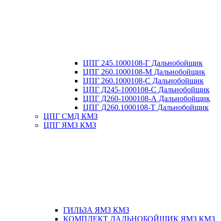
ЦПГ 245.1000108-Г Дальнобойщик
ЦПГ 260.1000108-М Дальнобойщик
ЦПГ 260.1000108-С Дальнобойщик
ЦПГ Д245-1000108-С Дальнобойщик
ЦПГ Д260-1000108-А Дальнобойщик
ЦПГ Д260.1000108-Т Дальнобойщик
ЦПГ СМД КМЗ
ЦПГ ЯМЗ КМЗ
ГИЛЬЗА ЯМЗ КМЗ
КОМПЛЕКТ ДАЛЬНОБОЙЩИК ЯМЗ КМЗ