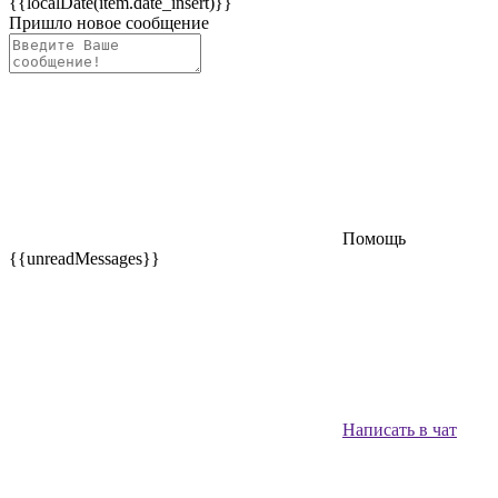
{{localDate(item.date_insert)}}
Пришло новое сообщение
Помощь
{{unreadMessages}}
Написать в чат