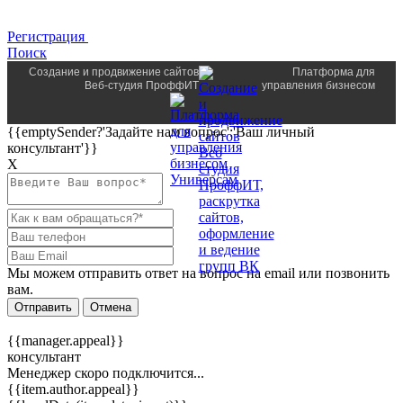
Регистрация
Поиск
Создание и продвижение сайтов
Платформа для
Веб-студия ПроффИТ
управления бизнесом
{{emptySender?'Задайте нам вопрос':'Ваш личный
консультант'}}
Х
Мы можем отправить ответ на вопрос на email или позвонить
вам.
Отправить
Отмена
{{manager.appeal}}
консультант
Менеджер скоро подключится...
{{item.author.appeal}}