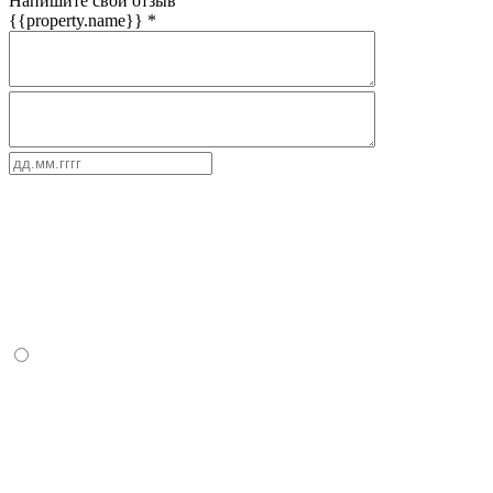
Напишите свой отзыв
{{property.name}}
*