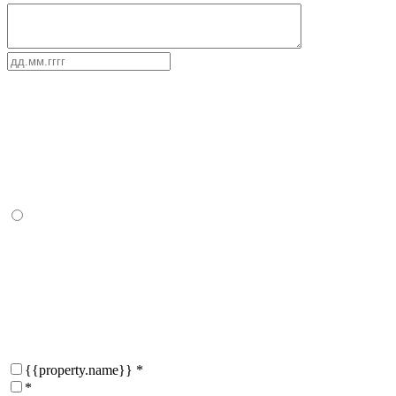
{{property.name}}
*
*