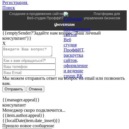
Регистрация
Поиск
Создание и продвижение сайтов
Платформа для
Веб-студия ПроффИТ
управления бизнесом
{{emptySender?'Задайте нам вопрос':'Ваш личный
консультант'}}
Х
Мы можем отправить ответ на вопрос на email или позвонить
вам.
Отправить
Отмена
{{manager.appeal}}
консультант
Менеджер скоро подключится...
{{item.author.appeal}}
{{localDate(item.date_insert)}}
Пришло новое сообщение