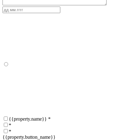
{{property.name}}
*
*
*
{{property.button_name}}