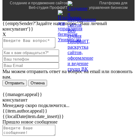
Создание и продвижение сайтов
Платформа для
Веб-студия ПроффИТ
управления бизнесом
{{emptySender?'Задайте нам вопрос':'Ваш личный
консультант'}}
Х
Мы можем отправить ответ на вопрос на email или позвонить
вам.
Отправить
Отмена
{{manager.appeal}}
консультант
Менеджер скоро подключится...
{{item.author.appeal}}
{{localDate(item.date_insert)}}
Пришло новое сообщение