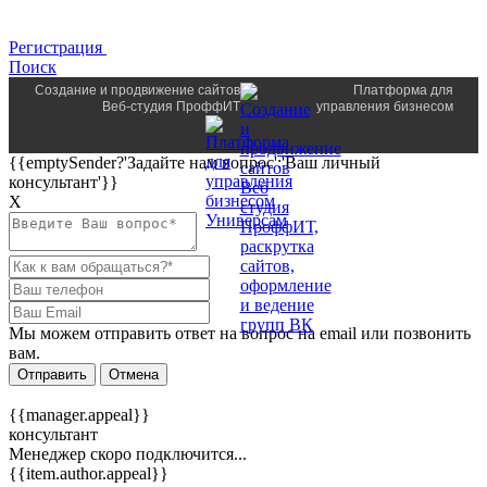
Регистрация
Поиск
Создание и продвижение сайтов
Платформа для
Веб-студия ПроффИТ
управления бизнесом
{{emptySender?'Задайте нам вопрос':'Ваш личный
консультант'}}
Х
Мы можем отправить ответ на вопрос на email или позвонить
вам.
Отправить
Отмена
{{manager.appeal}}
консультант
Менеджер скоро подключится...
{{item.author.appeal}}