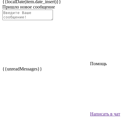
{{localDate(item.date_insert)}}
Пришло новое сообщение
Помощь
{{unreadMessages}}
Написать в чат