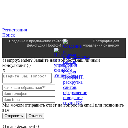
Регистрация
Поиск
Создание и продвижение сайтов
Платформа для
Веб-студия ПроффИТ
управления бизнесом
{{emptySender?'Задайте нам вопрос':'Ваш личный
консультант'}}
Х
Мы можем отправить ответ на вопрос на email или позвонить
вам.
Отправить
Отмена
{{manager.appeal}}