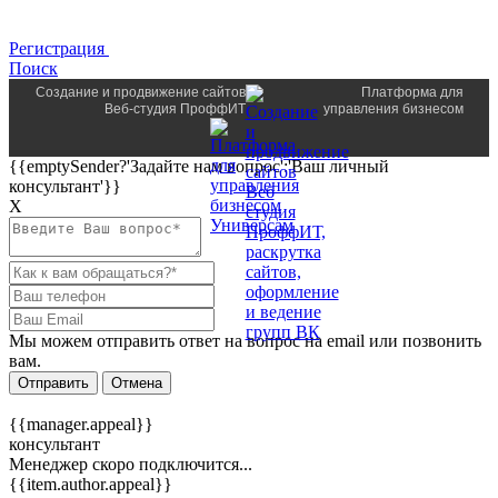
Регистрация
Поиск
Создание и продвижение сайтов
Платформа для
Веб-студия ПроффИТ
управления бизнесом
{{emptySender?'Задайте нам вопрос':'Ваш личный
консультант'}}
Х
Мы можем отправить ответ на вопрос на email или позвонить
вам.
Отправить
Отмена
{{manager.appeal}}
консультант
Менеджер скоро подключится...
{{item.author.appeal}}