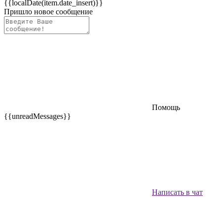
{{localDate(item.date_insert)}}
Пришло новое сообщение
Помощь
{{unreadMessages}}
Написать в чат