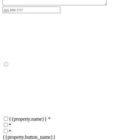
{{property.name}}
*
*
*
{{property.button_name}}