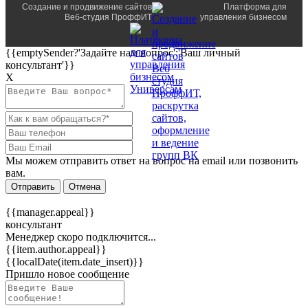
Создание и продвижение сайтов
Платформа для
Веб-студия ПроффИТ
управления бизнесом
{{emptySender?'Задайте нам вопрос':'Ваш личный
консультант'}}
Х
Мы можем отправить ответ на вопрос на email или позвонить
вам.
Отправить
Отмена
{{manager.appeal}}
консультант
Менеджер скоро подключится...
{{item.author.appeal}}
{{localDate(item.date_insert)}}
Пришло новое сообщение