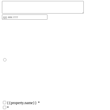
{{property.name}}
*
*