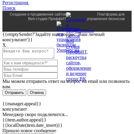
Регистрация
Поиск
Создание и продвижение сайтов
Платформа для
Веб-студия ПроффИТ
управления бизнесом
{{emptySender?'Задайте нам вопрос':'Ваш личный
консультант'}}
Х
Мы можем отправить ответ на вопрос на email или позвонить
вам.
Отправить
Отмена
{{manager.appeal}}
консультант
Менеджер скоро подключится...
{{item.author.appeal}}
{{localDate(item.date_insert)}}
Пришло новое сообщение