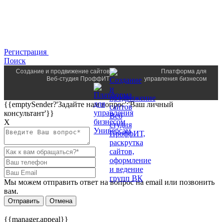
Регистрация
Поиск
Создание и продвижение сайтов
Платформа для
Веб-студия ПроффИТ
управления бизнесом
{{emptySender?'Задайте нам вопрос':'Ваш личный
консультант'}}
Х
Мы можем отправить ответ на вопрос на email или позвонить
вам.
Отправить
Отмена
{{manager.appeal}}