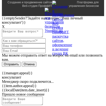
Создание и продвижение сайтов
Платформа для
Веб-студия ПроффИТ
управления бизнесом
{{emptySender?'Задайте нам вопрос':'Ваш личный
консультант'}}
Х
Мы можем отправить ответ на вопрос на email или позвонить
вам.
Отправить
Отмена
{{manager.appeal}}
консультант
Менеджер скоро подключится...
{{item.author.appeal}}
{{localDate(item.date_insert)}}
Пришло новое сообщение