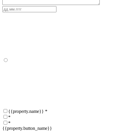
{{property.name}}
*
*
*
{{property.button_name}}