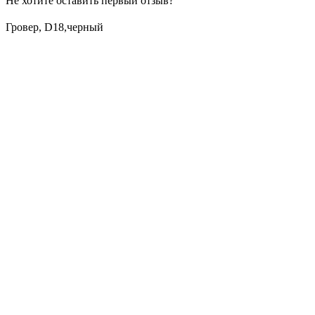
Не хотите оставить первый отзыв?
Гровер, D18,черный