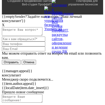
Создание и продвижение сайтов
Платформа для
Веб-студия ПроффИТ
управления бизнесом
{{emptySender?'Задайте нам вопрос':'Ваш личный
консультант'}}
Х
Мы можем отправить ответ на вопрос на email или позвонить
вам.
Отправить
Отмена
{{manager.appeal}}
консультант
Менеджер скоро подключится...
{{item.author.appeal}}
{{localDate(item.date_insert)}}
Пришло новое сообщение