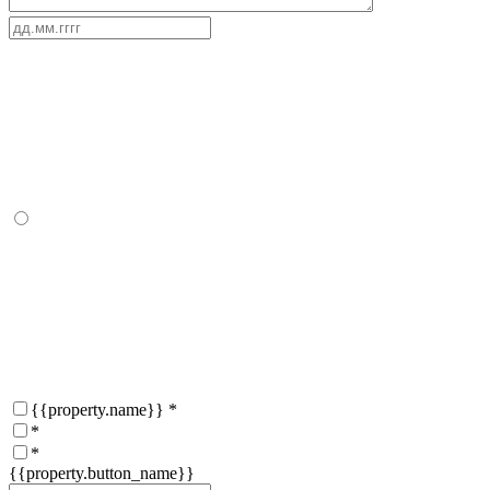
{{property.name}}
*
*
*
{{property.button_name}}