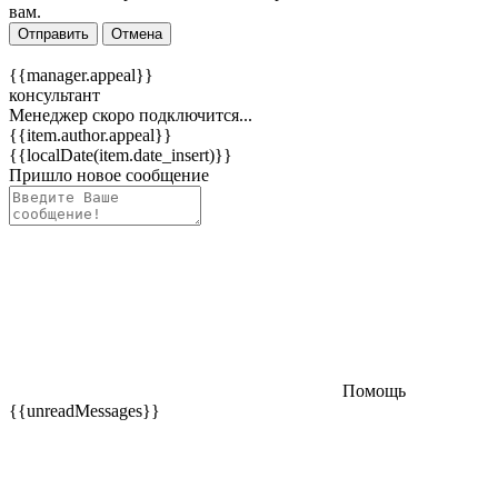
вам.
Отправить
Отмена
{{manager.appeal}}
консультант
Менеджер скоро подключится...
{{item.author.appeal}}
{{localDate(item.date_insert)}}
Пришло новое сообщение
Помощь
{{unreadMessages}}