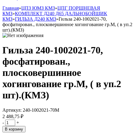
Главная
»
ЦПЗ ЮМЗ КМЗ
»
ЦПГ ПОРШНЕВАЯ
КМЗ
»
КОМПЛЕКТ Д240 Д65 ДАЛЬНОБОЙЩИК
КМЗ
»
ГИЛЬЗА Д240 КМЗ
»
Гильза 240-1002021-70,
фосфатирован., плосковершинное хогингование гр.М, ( в уп.2
шт).(КМЗ)
Гильза 240-1002021-70,
фосфатирован.,
плосковершинное
хогингование гр.М, ( в уп.2
шт).(КМЗ)
Артикул:
240-1002021-70М
2 488,75 ₽
-
+
В корзину