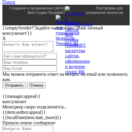
Поиск
Создание и продвижение сайтов
Платформа для
Веб-студия ПроффИТ
управления бизнесом
{{emptySender?'Задайте нам вопрос':'Ваш личный
консультант'}}
Х
Мы можем отправить ответ на вопрос на email или позвонить
вам.
Отправить
Отмена
{{manager.appeal}}
консультант
Менеджер скоро подключится...
{{item.author.appeal}}
{{localDate(item.date_insert)}}
Пришло новое сообщение