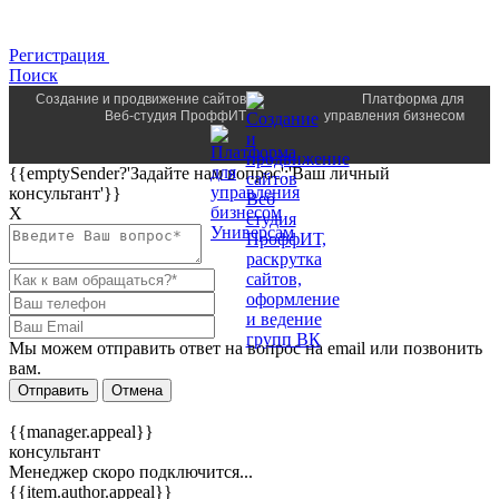
Регистрация
Поиск
Создание и продвижение сайтов
Платформа для
Веб-студия ПроффИТ
управления бизнесом
{{emptySender?'Задайте нам вопрос':'Ваш личный
консультант'}}
Х
Мы можем отправить ответ на вопрос на email или позвонить
вам.
Отправить
Отмена
{{manager.appeal}}
консультант
Менеджер скоро подключится...
{{item.author.appeal}}