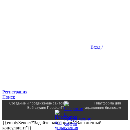
Вход /
Регистрация
Поиск
Создание и продвижение сайтов
Платформа для
Веб-студия ПроффИТ
управления бизнесом
{{emptySender?'Задайте нам вопрос':'Ваш личный
консультант'}}