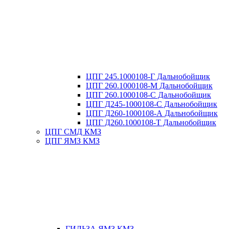
ЦПГ 245.1000108-Г Дальнобойщик
ЦПГ 260.1000108-М Дальнобойщик
ЦПГ 260.1000108-С Дальнобойщик
ЦПГ Д245-1000108-С Дальнобойщик
ЦПГ Д260-1000108-А Дальнобойщик
ЦПГ Д260.1000108-Т Дальнобойщик
ЦПГ СМД КМЗ
ЦПГ ЯМЗ КМЗ
ГИЛЬЗА ЯМЗ КМЗ