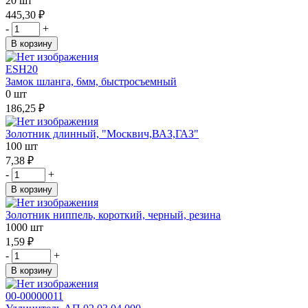
20 шт
445,30 ₽
-
+
В корзину
ESH20
Замок шланга, 6мм, быстросъемный
0 шт
186,25 ₽
Золотник длинный, "Москвич,ВАЗ,ГАЗ"
100 шт
7,38 ₽
-
+
В корзину
Золотник ниппель, короткий, черный, резина
1000 шт
1,59 ₽
-
+
В корзину
00-00000011