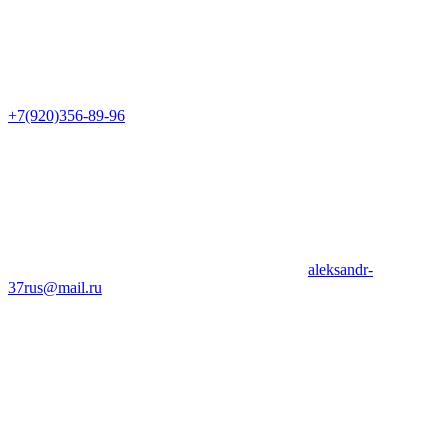
+7(920)356-89-96
aleksandr-
37rus@mail.ru