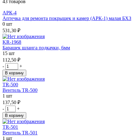
43 товаров
АРК-4
Аптечка для ремонта покрышек и камер (АРК-1) малая БХЗ
0 шт
531,30 ₽
KR-1968
Барашек шланга подкачки, 6мм
15 шт
112,50 ₽
-
+
В корзину
TR-500
Вентиль TR-500
1 шт
137,50 ₽
-
+
В корзину
TR-501
Вентиль TR-501
1 шт