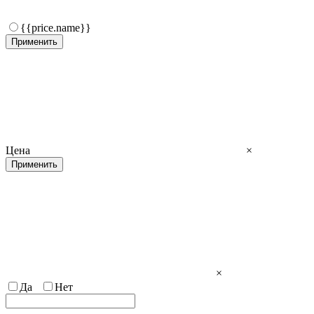
{{price.name}}
Применить
Цена
×
Применить
×
Да
Нет