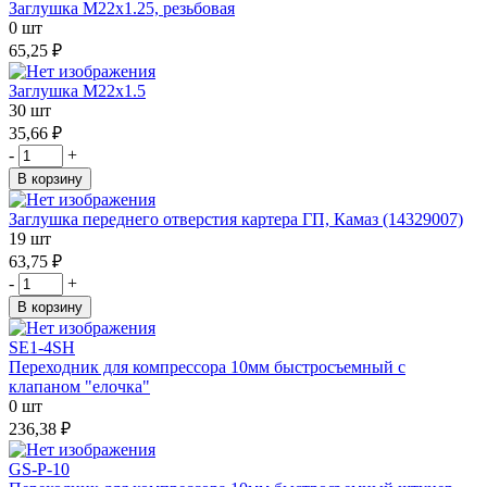
Заглушка М22х1.25, резьбовая
0 шт
65,25 ₽
Заглушка М22х1.5
30 шт
35,66 ₽
-
+
В корзину
Заглушка переднего отверстия картера ГП, Камаз (14329007)
19 шт
63,75 ₽
-
+
В корзину
SE1-4SH
Переходник для компрессора 10мм быстросъемный с
клапаном "елочка"
0 шт
236,38 ₽
GS-P-10