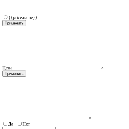
{{price.name}}
Применить
Цена
×
Применить
×
Да
Нет