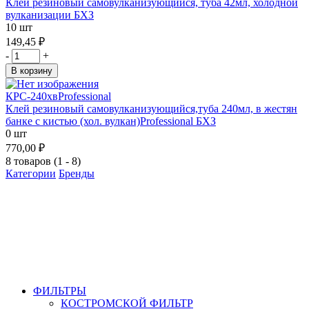
Клей резиновый самовулканизующийся, туба 42мл, холодной
вулканизации БХЗ
10 шт
149,45 ₽
-
+
В корзину
КРС-240хвProfessional
Клей резиновый самовулканизующийся,туба 240мл, в жестян
банке с кистью (хол. вулкан)Professional БХЗ
0 шт
770,00 ₽
8 товаров (1 - 8)
Категории
Бренды
ФИЛЬТРЫ
КОСТРОМСКОЙ ФИЛЬТР