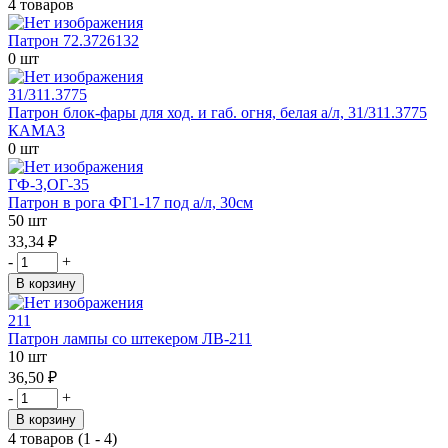
4 товаров
Патрон 72.3726132
0 шт
31/311.3775
Патрон блок-фары для ход. и габ. огня, белая а/л, 31/311.3775
КАМАЗ
0 шт
ГФ-3,ОГ-35
Патрон в рога ФГ1-17 под а/л, 30см
50 шт
33,34 ₽
-
+
В корзину
211
Патрон лампы со штекером ЛВ-211
10 шт
36,50 ₽
-
+
В корзину
4 товаров (1 - 4)