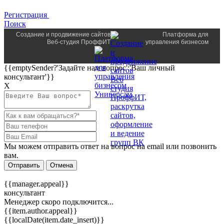
Регистрация
Поиск
Создание и продвижение сайтов
Платформа для
Веб-студия ПроффИТ
управления бизнесом
{{emptySender?'Задайте нам вопрос':'Ваш личный
консультант'}}
Х
Мы можем отправить ответ на вопрос на email или позвонить
вам.
Отправить
Отмена
{{manager.appeal}}
консультант
Менеджер скоро подключится...
{{item.author.appeal}}
{{localDate(item.date_insert)}}