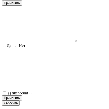
Применить
×
Да
Нет
{{filter.count}}
Применить
Сбросить