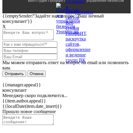
Веб-студия ПроффИТ
управления бизнесом
{{emptySender?'Задайте нам вопрос':'Ваш личный
консультант'}}
Х
Мы можем отправить ответ на вопрос на email или позвонить
вам.
Отправить
Отмена
{{manager.appeal}}
консультант
Менеджер скоро подключится...
{{item.author.appeal}}
{{localDate(item.date_insert)}}
Пришло новое сообщение