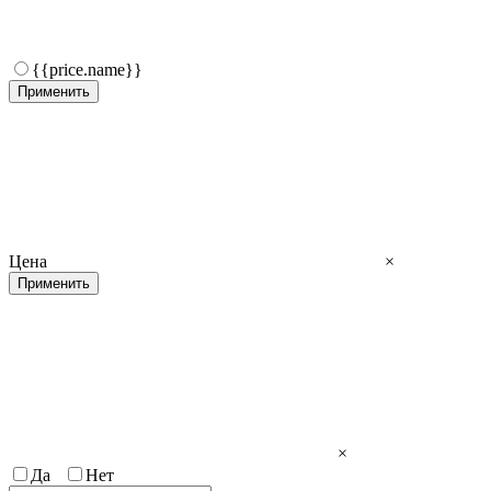
{{price.name}}
Применить
Цена
×
Применить
×
Да
Нет