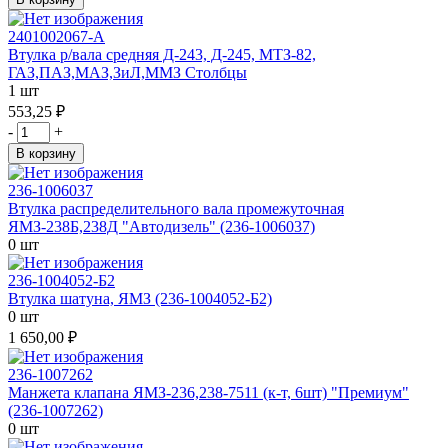
2401002067-А
Втулка р/вала средняя Д-243, Д-245, МТЗ-82,
ГАЗ,ПАЗ,МАЗ,ЗиЛ,ММЗ Столбцы
1 шт
553,25 ₽
-
+
В корзину
236-1006037
Втулка распределительного вала промежуточная
ЯМЗ-238Б,238Д "Автодизель" (236-1006037)
0 шт
236-1004052-Б2
Втулка шатуна, ЯМЗ (236-1004052-Б2)
0 шт
1 650,00 ₽
236-1007262
Манжета клапана ЯМЗ-236,238-7511 (к-т, 6шт) "Премиум"
(236-1007262)
0 шт