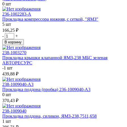
0 шт
236-1002283-А
Прокладка компрессора нижняя, с сеткой, "ЯМЗ"
5 шт
166,25 ₽
-
+
В корзину
238-1003270
Прокладка крышки клапанной ЯМЗ-238 МБС зеленая
АВТОРЕСУРС
-1 шт
439,88 ₽
238-1009040-А3
Прокладка поддона (пробка) 236-1009040-А3
0 шт
370,43 ₽
238-1009040
Прокладка поддона, силикон, ЯМЗ-238,7511,658
1 шт