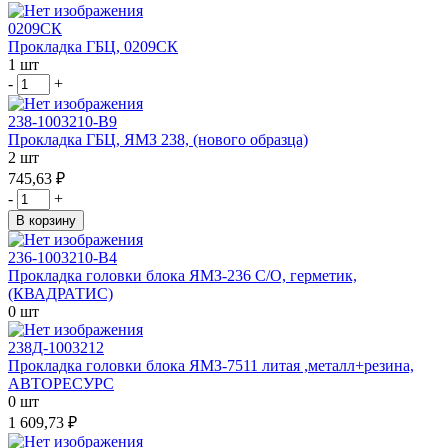
0209СК
Прокладка ГБЦ, 0209СК
1 шт
-
+
238-1003210-В9
Прокладка ГБЦ, ЯМЗ 238, (нового образца)
2 шт
745,63 ₽
-
+
В корзину
236-1003210-В4
Прокладка головки блока ЯМЗ-236 С/О, герметик,
(КВАДРАТИС)
0 шт
238Д-1003212
Прокладка головки блока ЯМЗ-7511 литая ,металл+резина,
АВТОРЕСУРС
0 шт
1 609,73 ₽