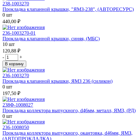
238-1003270
Прокладка клапанной крышки, "ЯМЗ-238", (АВТОРЕСУРС)
0 шт
440,00 ₽
236-1003270-01
Прокладка клапанной крышки, синяя, (МБС)
10 шт
120,88 ₽
-
+
В корзину
236-1003270
Прокладка клапанной крышки, ЯМЗ 236 (силикон)
0 шт
197,50 ₽
238Ф-1008027
Прокладка коллектора выпускного, d46мм, металл, ЯМЗ, (РД)
0 шт
236-1008050
Прокладка коллектора выпускного, окантовка, d46мм, ЯМЗ,
(АВТОПРОКЛАДКА)